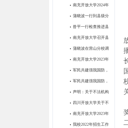
学举办的全省招生宣传微视频大
南充开放大学2024年
赛并获奖
招生简章
蒲晓波一行到县级分
校检查指导“达标工程”和教务工
昝平一行检查推进县
作
级分校“达标工程”暨教务工作
南充开放大学召开县
级分校达标工程初审通报会 ​
蒲晓波在营山分校调
研推进秋招工作
南充开放大学2023年
秋季招生进入尾声
军民共建强我国防，
南充开大办“拥军班” ----南充开
军民共建强我国防，
放大学2023年春季“拥军班”开班
南充开大办“拥军班” ----南充开
声明：关于不法机构
仪式圆满举行
放大学2023年春季“拥军班”开班
冒用我校名义进行虚假招生的郑
四川开放大学关于不
仪式圆满举行
重声明
法机构冒用我校名义进行虚假招
南充开放大学2023年
生的郑重声明
春季招生简章
我校2022年招生工作