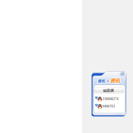
236608274
9496703
236608274
9496703