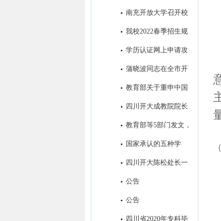
取得历史性突破
南充开放大学召开校
本部2022年秋季招生工作会
我校2022春季招生规
模名列全省市州开大第一名
学历认证网上申请攻
略
蒲晓波同志在全市开
大系统招生会议上的讲话
教育部关于重申中国
高等教育学生信息网是学历证书
四川开大成教院院长
查询唯一网站的公告
帅勇一行到我校考察调研
教育部等5部门发文，
加强高等学历继续教育广告发布
国家承认的五种学
管理
历，分别是什么？
四川开大陈松处长一
行到我校考察调研招生工作
公告
公告
四川省2020年专科毕