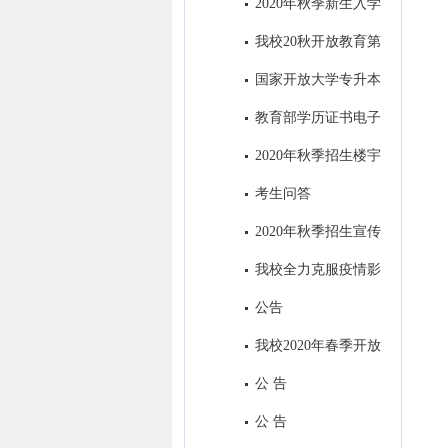
2020年秋季新生入学
指南设计印刷项目招标公告
我校20秋开放教育第
一批次招生全面结束
国家开放大学专升本
前置学历​审核中常见问题及处理
教育部学历证书电子
方式
注册备案表申请流程
2020年秋季招生楼宇
视频广告制作项目招标公共
考生问答
2020年秋季招生宣传
H5制作及在南充主流媒体微信
我校全力克服疫情影
公众号和APP上进行招生广告发
响，招生工作取得丰硕成果
公告
布项目招标公告
我校2020年春季开放
教育招生全面结束
公 告
公 告