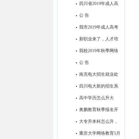
四川省2019年成人高
校招生全国统一考试录取最低控
公 告
制分数线：
我市2019年成人高考
考试顺利结束
新职业来了，人才培
养咋跟上？
我校2019年秋季网络
教育招生顺利落下帷幕
公 告
南充电大招生就业处
2019年春季工作亮点
四川电大新的招生系
统今日定型
高中学历怎么升大
专？
奥鹏教育秋季报名开
始了！
大专升本科怎么升，
大专生怎样考本科？
重庆大学网络教育5月