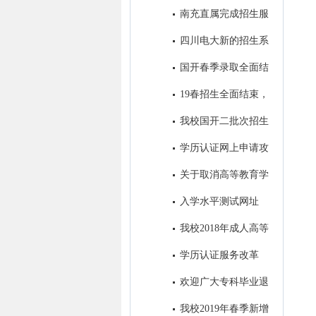
7号开始报名！
南充直属完成招生服
务中心建设
四川电大新的招生系
统即将投入使用
国开春季录取全面结
束，录取学生信息进入教务系统
19春招生全面结束，
开始备战19秋招生工作
我校国开二批次招生
进入录取阶段
学历认证网上申请攻
略
关于取消高等教育学
历认证收费以及调整认证受理范
入学水平测试网址
围的公告
我校2018年成人高等
教育录取工作圆满结束
学历认证服务改革
后，如何进行学籍/学历的查询
欢迎广大专科毕业退
和电子认证？
役军人免试进入我校参加成人本
我校2019年春季新增