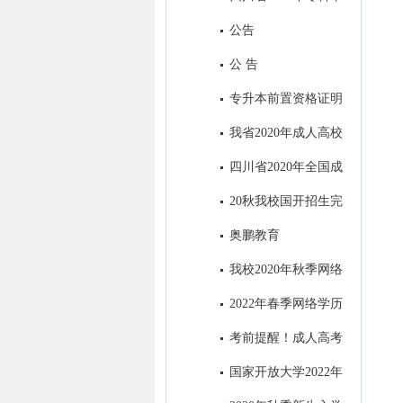
业退役军人和普通高职（专科）
公告
毕业生“下基层”服务期满后免试
公 告
接受成人本科教育报名公告
专升本前置资格证明
材料出现问题处理办法
我省2020年成人高校
招生录取最低控制分数线出炉！
四川省2020年全国成
人高考考生身体健康监测公告
20秋我校国开招生完
美收官
奥鹏教育
我校2020年秋季网络
教育招生顺利结束
2022年春季网络学历
教育电子科技大学招生简章
考前提醒！成人高考
明天开考，这4点需注意！
国家开放大学2022年
秋季招生简章