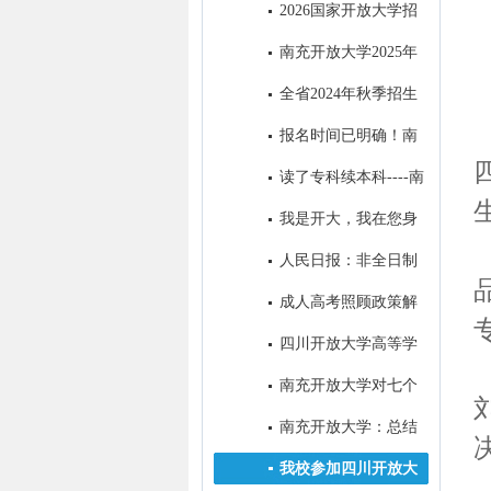
教育招生简章
2026国家开放大学招
生问答篇
南充开放大学2025年
招生简章‌
全省2024年秋季招生
工作研究部署会在我校召开
报名时间已明确！南
充这所大学在等你
读了专科续本科----南
充开放大学成为求学者首选的学
我是开大，我在您身
历提升学校
边！
人民日报：非全日制
学历一律同等对待!在职学历教
成人高考照顾政策解
育享同等待遇！
析
四川开放大学高等学
历继续教育退役士兵招生宣传专
南充开放大学对七个
栏
县级分校开展“达标工程”实地验
南充开放大学：总结
收评估工作
去年系统工作 擂响今年春招战
我校参加四川开放大
鼓 ​