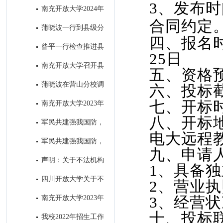
3、发布
学举办的全省招生宣传微视频大
南充开放大学2024年
赛并获奖
合同约定
招生简章
蒲晓波一行到县级分
四、报名
校检查指导“达标工程”和教务工
昝平一行检查推进县
25日
作
级分校“达标工程”暨教务工作
南充开放大学召开县
五、资格
级分校达标工程初审通报会 ​
蒲晓波在营山分校调
六、投标
研推进秋招工作
七、开标
南充开放大学2023年
秋季招生进入尾声
八、开标
军民共建强我国防，
电大远程教
南充开大办“拥军班” ----南充开
军民共建强我国防，
九、申请
放大学2023年春季“拥军班”开班
南充开大办“拥军班” ----南充开
声明：关于不法机构
仪式圆满举行
1、具备
放大学2023年春季“拥军班”开班
冒用我校名义进行虚假招生的郑
四川开放大学关于不
2、营业
仪式圆满举行
重声明
法机构冒用我校名义进行虚假招
3、经营
南充开放大学2023年
生的郑重声明
春季招生简章
十、投标
我校2022年招生工作