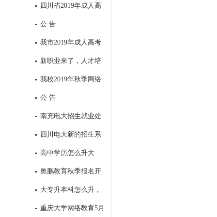
四川省2019年成人高
校招生全国统一考试录取最低控
公 告
制分数线：
我市2019年成人高考
考试顺利结束
新职业来了，人才培
养咋跟上？
我校2019年秋季网络
教育招生顺利落下帷幕
公 告
南充电大招生就业处
2019年春季工作亮点
四川电大新的招生系
统今日定型
高中学历怎么升大
专？
奥鹏教育秋季报名开
始了！
大专升本科怎么升，
大专生怎样考本科？
重庆大学网络教育5月