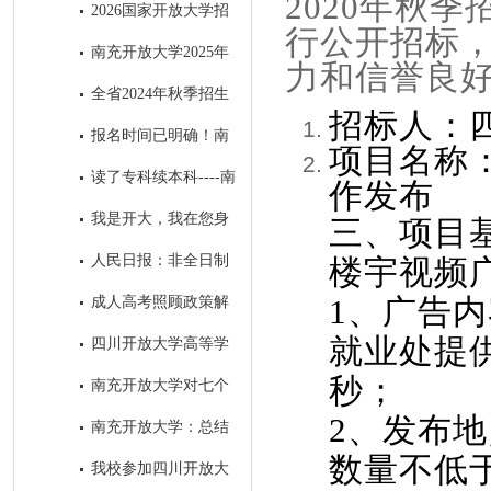
2020年秋
教育招生简章
2026国家开放大学招
行公开招标
生问答篇
南充开放大学2025年
力和信誉良
招生简章‌
全省2024年秋季招生
招标人：
工作研究部署会在我校召开
报名时间已明确！南
项目名称
充这所大学在等你
读了专科续本科----南
作发布
充开放大学成为求学者首选的学
我是开大，我在您身
三、项目
历提升学校
边！
人民日报：非全日制
楼宇视频
学历一律同等对待!在职学历教
1、广告
成人高考照顾政策解
育享同等待遇！
析
就业处提
四川开放大学高等学
历继续教育退役士兵招生宣传专
秒；
南充开放大学对七个
栏
县级分校开展“达标工程”实地验
2、发布
南充开放大学：总结
收评估工作
去年系统工作 擂响今年春招战
数量不低于
我校参加四川开放大
鼓 ​