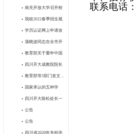
联系电话
取得历史性突破
南充开放大学召开校
本部2022年秋季招生工作会
我校2022春季招生规
模名列全省市州开大第一名
学历认证网上申请攻
略
蒲晓波同志在全市开
大系统招生会议上的讲话
教育部关于重申中国
高等教育学生信息网是学历证书
四川开大成教院院长
查询唯一网站的公告
帅勇一行到我校考察调研
教育部等5部门发文，
加强高等学历继续教育广告发布
国家承认的五种学
管理
历，分别是什么？
四川开大陈松处长一
行到我校考察调研招生工作
公告
公告
四川省2020年专科毕