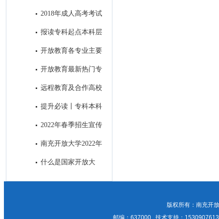
科段学习！
合作高校——中国地质大学
2018年成人高考考试
顺利结束
报读专科起点本科层
次的学生前置学历的真实性审核
开放教育各专业主要
方式
课程设置
开放教育最新热门专
业介绍
远程教育及合作高校
提升必读丨专科本科
之间究竟有何差别？
2022年春季招生宣传
招生简章与H5制作及南充主流
南充开放大学2022年
媒体微信公众号和APP上进行招
成人教育正在报名中，欢迎咨
什么是国家开放大
生广告发布比选邀请
询！
学？
版权所有：南充开放
邮编：637000 技术支持：15309076135；1