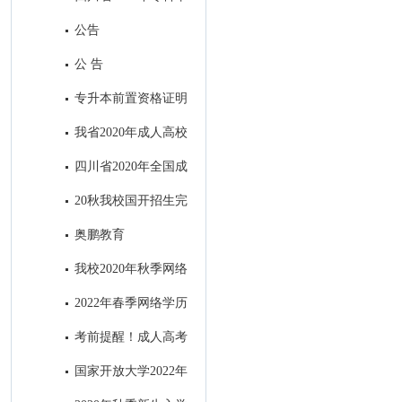
业退役军人和普通高职（专科）
公告
毕业生“下基层”服务期满后免试
公 告
接受成人本科教育报名公告
专升本前置资格证明
材料出现问题处理办法
我省2020年成人高校
招生录取最低控制分数线出炉！
四川省2020年全国成
人高考考生身体健康监测公告
20秋我校国开招生完
美收官
奥鹏教育
我校2020年秋季网络
教育招生顺利结束
2022年春季网络学历
教育电子科技大学招生简章
考前提醒！成人高考
明天开考，这4点需注意！
国家开放大学2022年
秋季招生简章