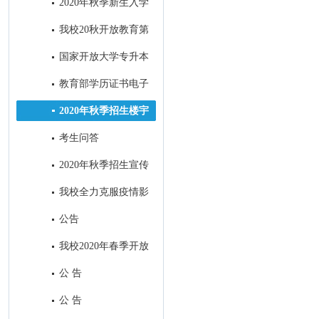
2020年秋季新生入学
指南设计印刷项目招标公告
我校20秋开放教育第
一批次招生全面结束
国家开放大学专升本
前置学历​审核中常见问题及处理
教育部学历证书电子
方式
注册备案表申请流程
2020年秋季招生楼宇
视频广告制作项目招标公共
考生问答
2020年秋季招生宣传
H5制作及在南充主流媒体微信
我校全力克服疫情影
公众号和APP上进行招生广告发
响，招生工作取得丰硕成果
公告
布项目招标公告
我校2020年春季开放
教育招生全面结束
公 告
公 告