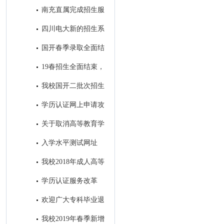
7号开始报名！
南充直属完成招生服
务中心建设
四川电大新的招生系
统即将投入使用
国开春季录取全面结
束，录取学生信息进入教务系统
19春招生全面结束，
开始备战19秋招生工作
我校国开二批次招生
进入录取阶段
学历认证网上申请攻
略
关于取消高等教育学
历认证收费以及调整认证受理范
入学水平测试网址
围的公告
我校2018年成人高等
教育录取工作圆满结束
学历认证服务改革
后，如何进行学籍/学历的查询
欢迎广大专科毕业退
和电子认证？
役军人免试进入我校参加成人本
我校2019年春季新增