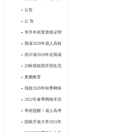
业退役军人和普通高职（专科）
公告
毕业生“下基层”服务期满后免试
公 告
接受成人本科教育报名公告
专升本前置资格证明
材料出现问题处理办法
我省2020年成人高校
招生录取最低控制分数线出炉！
四川省2020年全国成
人高考考生身体健康监测公告
20秋我校国开招生完
美收官
奥鹏教育
我校2020年秋季网络
教育招生顺利结束
2022年春季网络学历
教育电子科技大学招生简章
考前提醒！成人高考
明天开考，这4点需注意！
国家开放大学2022年
秋季招生简章