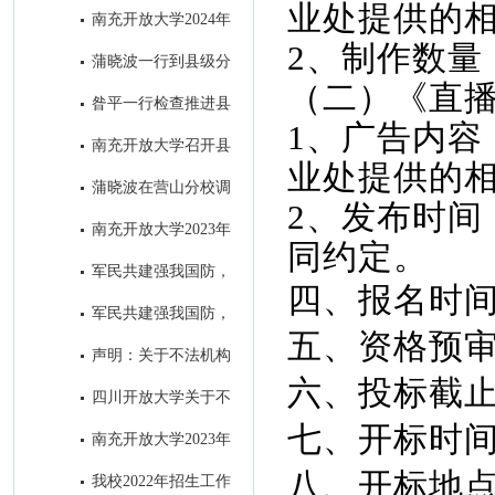
业处提供的
学举办的全省招生宣传微视频大
南充开放大学2024年
赛并获奖
2、制作数量
招生简章
蒲晓波一行到县级分
（二）《直
校检查指导“达标工程”和教务工
昝平一行检查推进县
作
1、广告内容
级分校“达标工程”暨教务工作
南充开放大学召开县
业处提供的
级分校达标工程初审通报会 ​
蒲晓波在营山分校调
2、发布时间
研推进秋招工作
南充开放大学2023年
同约定。
秋季招生进入尾声
军民共建强我国防，
四、报名时间：
南充开大办“拥军班” ----南充开
军民共建强我国防，
放大学2023年春季“拥军班”开班
五、资格预审
南充开大办“拥军班” ----南充开
声明：关于不法机构
仪式圆满举行
放大学2023年春季“拥军班”开班
六、投标截止时
冒用我校名义进行虚假招生的郑
四川开放大学关于不
仪式圆满举行
重声明
七、开标时间：
法机构冒用我校名义进行虚假招
南充开放大学2023年
生的郑重声明
春季招生简章
八、开标地点
我校2022年招生工作