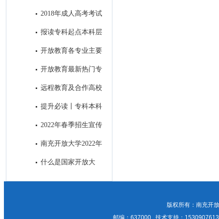
科段学习！
合作高校——中国地质大学
2018年成人高考考试
顺利结束
报读专科起点本科层
次的学生前置学历的真实性审核
开放教育各专业主要
方式
课程设置
开放教育最新热门专
业介绍
远程教育及合作高校
提升必读丨专科本科
之间究竟有何差别？
2022年春季招生宣传
招生简章与H5制作及南充主流
南充开放大学2022年
媒体微信公众号和APP上进行招
成人教育正在报名中，欢迎咨
什么是国家开放大
生广告发布比选邀请
询！
学？
版权所有：南充开放
邮编：637000 技术支持：15309076135；1