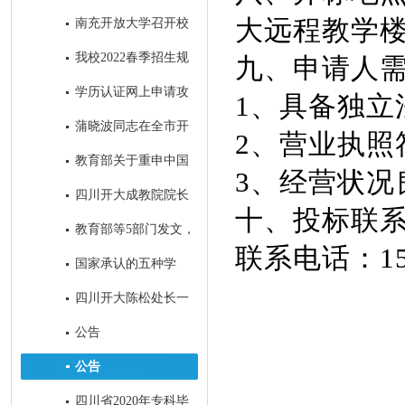
取得历史性突破
大远程教学楼
南充开放大学召开校
本部2022年秋季招生工作会
我校2022春季招生规
九、申请人
模名列全省市州开大第一名
学历认证网上申请攻
1、具备独立
略
蒲晓波同志在全市开
2、营业执照
大系统招生会议上的讲话
教育部关于重申中国
3、经营状况
高等教育学生信息网是学历证书
四川开大成教院院长
十、投标
查询唯一网站的公告
帅勇一行到我校考察调研
教育部等5部门发文，
联系电话：153
加强高等学历继续教育广告发布
国家承认的五种学
管理
历，分别是什么？
四川开大陈松处长一
行到我校考察调研招生工作
公告
公告
四川省2020年专科毕