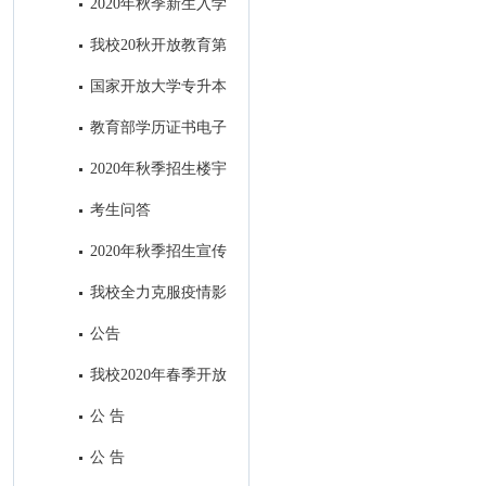
2020年秋季新生入学
指南设计印刷项目招标公告
我校20秋开放教育第
一批次招生全面结束
国家开放大学专升本
前置学历​审核中常见问题及处理
教育部学历证书电子
方式
注册备案表申请流程
2020年秋季招生楼宇
视频广告制作项目招标公共
考生问答
2020年秋季招生宣传
H5制作及在南充主流媒体微信
我校全力克服疫情影
公众号和APP上进行招生广告发
响，招生工作取得丰硕成果
公告
布项目招标公告
我校2020年春季开放
教育招生全面结束
公 告
公 告