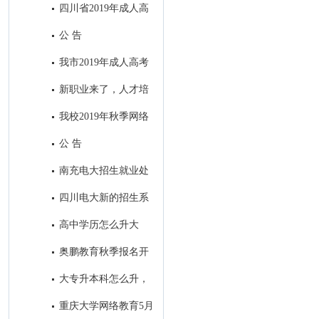
四川省2019年成人高
校招生全国统一考试录取最低控
公 告
制分数线：
我市2019年成人高考
考试顺利结束
新职业来了，人才培
养咋跟上？
我校2019年秋季网络
教育招生顺利落下帷幕
公 告
南充电大招生就业处
2019年春季工作亮点
四川电大新的招生系
统今日定型
高中学历怎么升大
专？
奥鹏教育秋季报名开
始了！
大专升本科怎么升，
大专生怎样考本科？
重庆大学网络教育5月