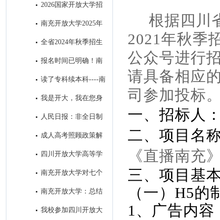
教育招生简章
2026国家开放大学招
根据四川
生问答篇
南充开放大学2025年
2021年秋
招生简章‌
全省2024年秋季招生
公众号进行
工作研究部署会在我校召开
报名时间已明确！南
请具备相应
充这所大学在等你
读了专科续本科----南
司参加投标
充开放大学成为求学者首选的学
我是开大，我在您身
历提升学校
一、招标人
边！
人民日报：非全日制
二、项目名称
学历一律同等对待!在职学历教
成人高考照顾政策解
育享同等待遇！
析
《直播南充
四川开放大学高等学
历继续教育退役士兵招生宣传专
三、项目基
南充开放大学对七个
栏
县级分校开展“达标工程”实地验
（一）H5的
南充开放大学：总结
收评估工作
去年系统工作 擂响今年春招战
1、广告内容
我校参加四川开放大
鼓 ​