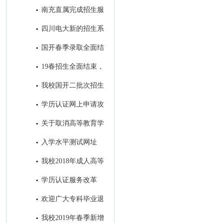
7号开始报名！
南充直属完成招生服
务中心建设
四川电大新的招生系
统即将投入使用
国开春季录取全面结
束，录取学生信息进入教务系统
19春招生全面结束，
开始备战19秋招生工作
我校国开二批次招生
进入录取阶段
学历认证网上申请攻
略
关于取消高等教育学
历认证收费以及调整认证受理范
入学水平测试网址
围的公告
我校2018年成人高等
教育录取工作圆满结束
学历认证服务改革
后，如何进行学籍/学历的查询
欢迎广大专科毕业退
和电子认证？
役军人免试进入我校参加成人本
我校2019年春季新增