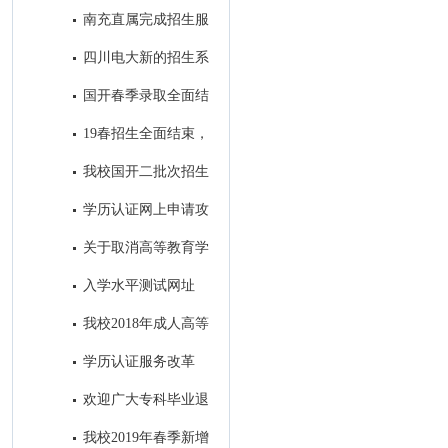
7号开始报名！
南充直属完成招生服
务中心建设
四川电大新的招生系
统即将投入使用
国开春季录取全面结
束，录取学生信息进入教务系统
19春招生全面结束，
开始备战19秋招生工作
我校国开二批次招生
进入录取阶段
学历认证网上申请攻
略
关于取消高等教育学
历认证收费以及调整认证受理范
入学水平测试网址
围的公告
我校2018年成人高等
教育录取工作圆满结束
学历认证服务改革
后，如何进行学籍/学历的查询
欢迎广大专科毕业退
和电子认证？
役军人免试进入我校参加成人本
我校2019年春季新增