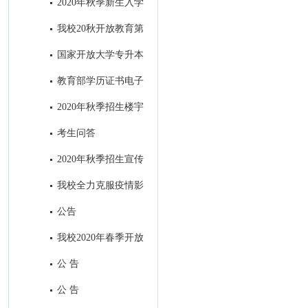
2020年秋季新生入学
指南设计印刷项目招标公告
我校20秋开放教育第
一批次招生全面结束
国家开放大学专升本
前置学历​审核中常见问题及处理
教育部学历证书电子
方式
注册备案表申请流程
2020年秋季招生楼宇
视频广告制作项目招标公共
考生问答
2020年秋季招生宣传
H5制作及在南充主流媒体微信
我校全力克服疫情影
公众号和APP上进行招生广告发
响，招生工作取得丰硕成果
公告
布项目招标公告
我校2020年春季开放
教育招生全面结束
公 告
公 告