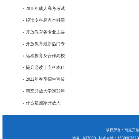
科段学习！
合作高校——中国地质大学
2018年成人高考考试
顺利结束
报读专科起点本科层
次的学生前置学历的真实性审核
开放教育各专业主要
方式
课程设置
开放教育最新热门专
业介绍
远程教育及合作高校
提升必读丨专科本科
之间究竟有何差别？
2022年春季招生宣传
招生简章与H5制作及南充主流
南充开放大学2022年
媒体微信公众号和APP上进行招
成人教育正在报名中，欢迎咨
什么是国家开放大
生广告发布比选邀请
询！
学？
版权所有：南充开放
邮编：637000 技术支持：15309076135；1