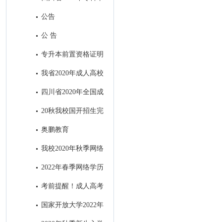
业退役军人和普通高职（专科）
公告
毕业生“下基层”服务期满后免试
公 告
接受成人本科教育报名公告
专升本前置资格证明
材料出现问题处理办法
我省2020年成人高校
招生录取最低控制分数线出炉！
四川省2020年全国成
人高考考生身体健康监测公告
20秋我校国开招生完
美收官
奥鹏教育
我校2020年秋季网络
教育招生顺利结束
2022年春季网络学历
教育电子科技大学招生简章
考前提醒！成人高考
明天开考，这4点需注意！
国家开放大学2022年
秋季招生简章