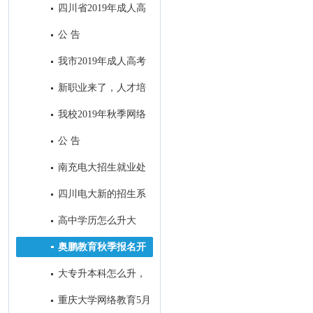
四川省2019年成人高
校招生全国统一考试录取最低控
公 告
制分数线：
我市2019年成人高考
考试顺利结束
新职业来了，人才培
养咋跟上？
我校2019年秋季网络
教育招生顺利落下帷幕
公 告
南充电大招生就业处
2019年春季工作亮点
四川电大新的招生系
统今日定型
高中学历怎么升大
专？
奥鹏教育秋季报名开
始了！
大专升本科怎么升，
大专生怎样考本科？
重庆大学网络教育5月