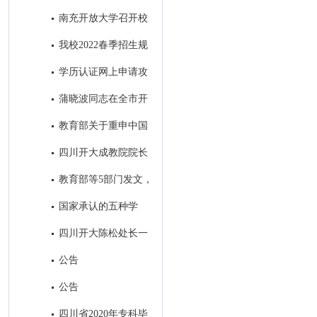
取得历史性突破
南充开放大学召开校
本部2022年秋季招生工作会
我校2022春季招生规
模名列全省市州开大第一名
学历认证网上申请攻
略
蒲晓波同志在全市开
大系统招生会议上的讲话
教育部关于重申中国
高等教育学生信息网是学历证书
四川开大成教院院长
查询唯一网站的公告
帅勇一行到我校考察调研
教育部等5部门发文，
加强高等学历继续教育广告发布
国家承认的五种学
管理
历，分别是什么？
四川开大陈松处长一
行到我校考察调研招生工作
公告
公告
四川省2020年专科毕