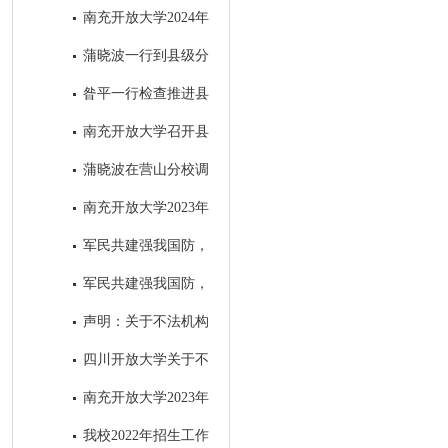
学举办的全省招生宣传微视频大
南充开放大学2024年
赛并获奖
招生简章
蒲晓波一行到县级分
校检查指导“达标工程”和教务工
昝平一行检查推进县
作
级分校“达标工程”暨教务工作
南充开放大学召开县
级分校达标工程初审通报会 ​
蒲晓波在营山分校调
研推进秋招工作
南充开放大学2023年
秋季招生进入尾声
军民共建强我国防，
南充开大办“拥军班” ----南充开
军民共建强我国防，
放大学2023年春季“拥军班”开班
南充开大办“拥军班” ----南充开
声明：关于不法机构
仪式圆满举行
放大学2023年春季“拥军班”开班
冒用我校名义进行虚假招生的郑
四川开放大学关于不
仪式圆满举行
重声明
法机构冒用我校名义进行虚假招
南充开放大学2023年
生的郑重声明
春季招生简章
我校2022年招生工作