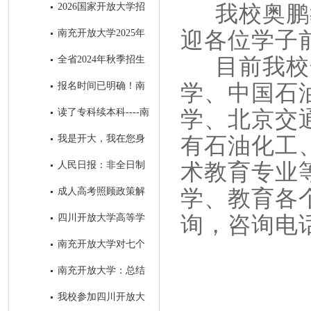
教育招生简章
我校奥鹏教
2026国家开放大学招
生问答篇
迎各位学子
南充开放大学2025年
招生简章‌
目前我校合
全省2024年秋季招生
工作研究部署会在我校召开
学、中国石
报名时间已明确！南
充这所大学在等你
学、北京交
读了专科续本科----南
充开放大学成为求学者首选的学
有石油化工
我是开大，我在您身
历提升学校
边！
术教育专业
人民日报：非全日制
学历一律同等对待!在职学历教
学、教育各
成人高考照顾政策解
育享同等待遇！
析
询，咨询电话：
四川开放大学高等学
历继续教育退役士兵招生宣传专
南充开放大学对七个
栏
县级分校开展“达标工程”实地验
南充开放大学：总结
收评估工作
去年系统工作 擂响今年春招战
我校参加四川开放大
鼓 ​