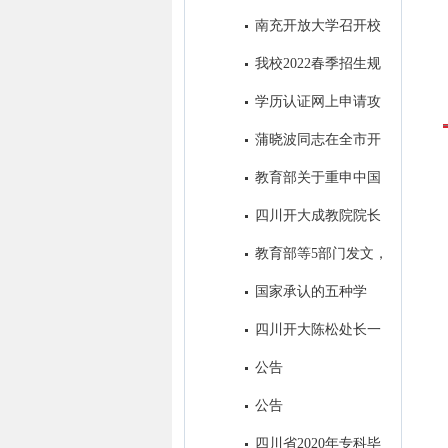
取得历史性突破
南充开放大学召开校
本部2022年秋季招生工作会
我校2022春季招生规
模名列全省市州开大第一名
学历认证网上申请攻
略
蒲晓波同志在全市开
大系统招生会议上的讲话
教育部关于重申中国
高等教育学生信息网是学历证书
四川开大成教院院长
查询唯一网站的公告
帅勇一行到我校考察调研
教育部等5部门发文，
加强高等学历继续教育广告发布
国家承认的五种学
管理
历，分别是什么？
四川开大陈松处长一
行到我校考察调研招生工作
公告
公告
四川省2020年专科毕