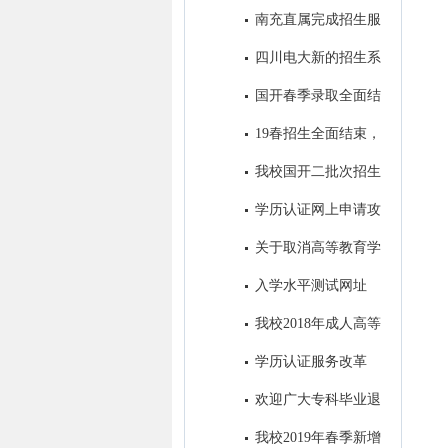
7号开始报名！
南充直属完成招生服
务中心建设
四川电大新的招生系
统即将投入使用
国开春季录取全面结
束，录取学生信息进入教务系统
19春招生全面结束，
开始备战19秋招生工作
我校国开二批次招生
进入录取阶段
学历认证网上申请攻
略
关于取消高等教育学
历认证收费以及调整认证受理范
入学水平测试网址
围的公告
我校2018年成人高等
教育录取工作圆满结束
学历认证服务改革
后，如何进行学籍/学历的查询
欢迎广大专科毕业退
和电子认证？
役军人免试进入我校参加成人本
我校2019年春季新增