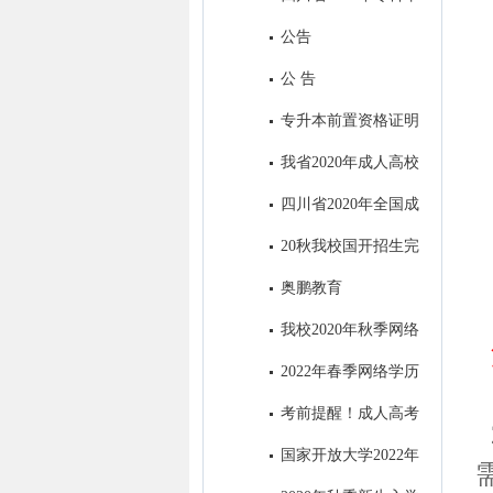
业退役军人和普通高职（专科）
公告
毕业生“下基层”服务期满后免试
公 告
接受成人本科教育报名公告
专升本前置资格证明
材料出现问题处理办法
我省2020年成人高校
招生录取最低控制分数线出炉！
四川省2020年全国成
人高考考生身体健康监测公告
20秋我校国开招生完
美收官
奥鹏教育
我校2020年秋季网络
教育招生顺利结束
2022年春季网络学历
教育电子科技大学招生简章
考前提醒！成人高考
明天开考，这4点需注意！
国家开放大学2022年
秋季招生简章