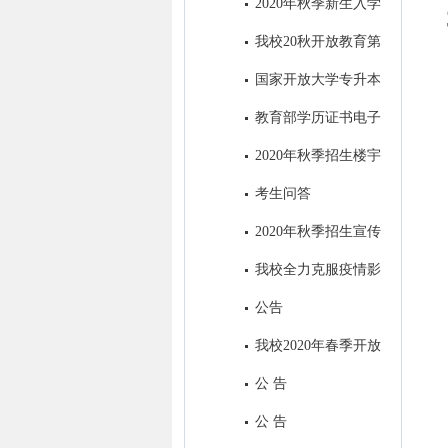
2020年秋季新生入学
指南设计印刷项目招标公告
我校20秋开放教育第
一批次招生全面结束
国家开放大学专升本
前置学历​审核中常见问题及处理
教育部学历证书电子
方式
注册备案表申请流程
2020年秋季招生楼宇
视频广告制作项目招标公共
考生问答
2020年秋季招生宣传
H5制作及在南充主流媒体微信
我校全力克服疫情影
公众号和APP上进行招生广告发
响，招生工作取得丰硕成果
公告
布项目招标公告
我校2020年春季开放
教育招生全面结束
公 告
公 告