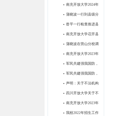
学举办的全省招生宣传微视频大
南充开放大学2024年
赛并获奖
招生简章
蒲晓波一行到县级分
校检查指导“达标工程”和教务工
昝平一行检查推进县
作
级分校“达标工程”暨教务工作
南充开放大学召开县
级分校达标工程初审通报会 ​
蒲晓波在营山分校调
研推进秋招工作
南充开放大学2023年
秋季招生进入尾声
军民共建强我国防，
南充开大办“拥军班” ----南充开
军民共建强我国防，
放大学2023年春季“拥军班”开班
南充开大办“拥军班” ----南充开
声明：关于不法机构
仪式圆满举行
放大学2023年春季“拥军班”开班
冒用我校名义进行虚假招生的郑
四川开放大学关于不
仪式圆满举行
重声明
法机构冒用我校名义进行虚假招
南充开放大学2023年
生的郑重声明
春季招生简章
我校2022年招生工作