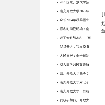
教育招生简章
2026国家开放大学招
生问答篇
南充开放大学2025年
招生简章‌
全省2024年秋季招生
工作研究部署会在我校召开
报名时间已明确！南
充这所大学在等你
读了专科续本科----南
充开放大学成为求学者首选的学
我是开大，我在您身
历提升学校
边！
人民日报：非全日制
学历一律同等对待!在职学历教
成人高考照顾政策解
育享同等待遇！
析
四川开放大学高等学
历继续教育退役士兵招生宣传专
南充开放大学对七个
栏
县级分校开展“达标工程”实地验
南充开放大学：总结
收评估工作
去年系统工作 擂响今年春招战
我校参加四川开放大
鼓 ​