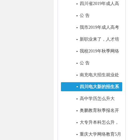
四川省2019年成人高
校招生全国统一考试录取最低控
公 告
制分数线：
我市2019年成人高考
考试顺利结束
新职业来了，人才培
养咋跟上？
我校2019年秋季网络
教育招生顺利落下帷幕
公 告
南充电大招生就业处
2019年春季工作亮点
四川电大新的招生系
统今日定型
高中学历怎么升大
专？
奥鹏教育秋季报名开
始了！
大专升本科怎么升，
大专生怎样考本科？
重庆大学网络教育5月