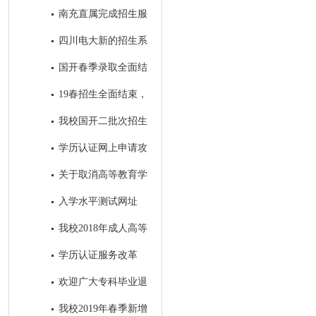
7号开始报名！
南充直属完成招生服
务中心建设
四川电大新的招生系
统即将投入使用
国开春季录取全面结
束，录取学生信息进入教务系统
19春招生全面结束，
开始备战19秋招生工作
我校国开二批次招生
进入录取阶段
学历认证网上申请攻
略
关于取消高等教育学
历认证收费以及调整认证受理范
入学水平测试网址
围的公告
我校2018年成人高等
教育录取工作圆满结束
学历认证服务改革
后，如何进行学籍/学历的查询
欢迎广大专科毕业退
和电子认证？
役军人免试进入我校参加成人本
我校2019年春季新增