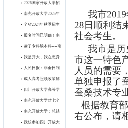
教育招生简章
2026国家开放大学招
生问答篇
我市201
南充开放大学2025年
招生简章‌
28日顺利结
全省2024年秋季招生
工作研究部署会在我校召开
社会考生。
报名时间已明确！南
充这所大学在等你
我市是历
读了专科续本科----南
充开放大学成为求学者首选的学
市这一特色
我是开大，我在您身
历提升学校
边！
人员的需要
人民日报：非全日制
学历一律同等对待!在职学历教
单独申报了
成人高考照顾政策解
育享同等待遇！
析
蚕桑技术专
四川开放大学高等学
历继续教育退役士兵招生宣传专
南充开放大学对七个
根据教育部
栏
县级分校开展“达标工程”实地验
南充开放大学：总结
右公布，请
收评估工作
去年系统工作 擂响今年春招战
我校参加四川开放大
鼓 ​