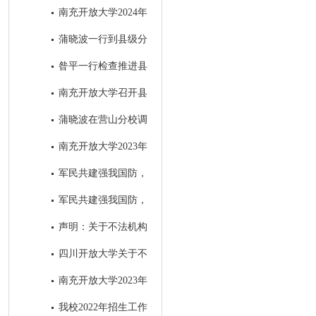
学举办的全省招生宣传微视频大
南充开放大学2024年
赛并获奖
招生简章
蒲晓波一行到县级分
校检查指导“达标工程”和教务工
昝平一行检查推进县
作
级分校“达标工程”暨教务工作
南充开放大学召开县
级分校达标工程初审通报会 ​
蒲晓波在营山分校调
研推进秋招工作
南充开放大学2023年
秋季招生进入尾声
军民共建强我国防，
南充开大办“拥军班” ----南充开
军民共建强我国防，
放大学2023年春季“拥军班”开班
南充开大办“拥军班” ----南充开
声明：关于不法机构
仪式圆满举行
放大学2023年春季“拥军班”开班
冒用我校名义进行虚假招生的郑
四川开放大学关于不
仪式圆满举行
重声明
法机构冒用我校名义进行虚假招
南充开放大学2023年
生的郑重声明
春季招生简章
我校2022年招生工作