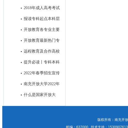
科段学习！
合作高校——中国地质大学
2018年成人高考考试
顺利结束
报读专科起点本科层
次的学生前置学历的真实性审核
开放教育各专业主要
方式
课程设置
开放教育最新热门专
业介绍
远程教育及合作高校
提升必读丨专科本科
之间究竟有何差别？
2022年春季招生宣传
招生简章与H5制作及南充主流
南充开放大学2022年
媒体微信公众号和APP上进行招
成人教育正在报名中，欢迎咨
什么是国家开放大
生广告发布比选邀请
询！
学？
版权所有：南充开放
邮编：637000 技术支持：15309076135；1