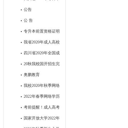
业退役军人和普通高职（专科）
公告
毕业生“下基层”服务期满后免试
公 告
接受成人本科教育报名公告
专升本前置资格证明
材料出现问题处理办法
我省2020年成人高校
招生录取最低控制分数线出炉！
四川省2020年全国成
人高考考生身体健康监测公告
20秋我校国开招生完
美收官
奥鹏教育
我校2020年秋季网络
教育招生顺利结束
2022年春季网络学历
教育电子科技大学招生简章
考前提醒！成人高考
明天开考，这4点需注意！
国家开放大学2022年
秋季招生简章