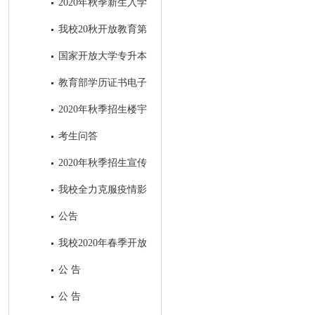
2020年秋季新生入学
指南设计印刷项目招标公告
我校20秋开放教育第
一批次招生全面结束
国家开放大学专升本
前置学历​审核中常见问题及处理
教育部学历证书电子
方式
注册备案表申请流程
2020年秋季招生楼宇
视频广告制作项目招标公共
考生问答
2020年秋季招生宣传
H5制作及在南充主流媒体微信
我校全力克服疫情影
公众号和APP上进行招生广告发
响，招生工作取得丰硕成果
公告
布项目招标公告
我校2020年春季开放
教育招生全面结束
公 告
公 告