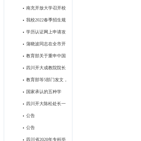
取得历史性突破
南充开放大学召开校
本部2022年秋季招生工作会
我校2022春季招生规
模名列全省市州开大第一名
学历认证网上申请攻
略
蒲晓波同志在全市开
大系统招生会议上的讲话
教育部关于重申中国
高等教育学生信息网是学历证书
四川开大成教院院长
查询唯一网站的公告
帅勇一行到我校考察调研
教育部等5部门发文，
加强高等学历继续教育广告发布
国家承认的五种学
管理
历，分别是什么？
四川开大陈松处长一
行到我校考察调研招生工作
公告
公告
四川省2020年专科毕