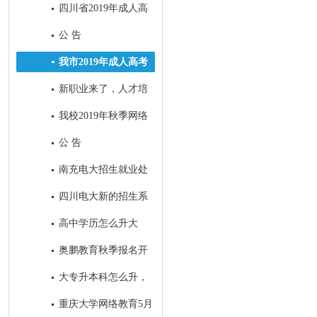
四川省2019年成人高
校招生全国统一考试录取最低控
公 告
制分数线：
我市2019年成人高考
考试顺利结束
新职业来了，人才培
养咋跟上？
我校2019年秋季网络
教育招生顺利落下帷幕
公 告
南充电大招生就业处
2019年春季工作亮点
四川电大新的招生系
统今日定型
高中学历怎么升大
专？
奥鹏教育秋季报名开
始了！
大专升本科怎么升，
大专生怎样考本科？
重庆大学网络教育5月