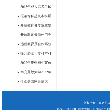
科段学习！
合作高校——中国地质大学
2018年成人高考考试
顺利结束
报读专科起点本科层
次的学生前置学历的真实性审核
开放教育各专业主要
方式
课程设置
开放教育最新热门专
业介绍
远程教育及合作高校
提升必读丨专科本科
之间究竟有何差别？
2022年春季招生宣传
招生简章与H5制作及南充主流
南充开放大学2022年
媒体微信公众号和APP上进行招
成人教育正在报名中，欢迎咨
什么是国家开放大
生广告发布比选邀请
询！
学？
版权所有：南充开放
邮编：637000 技术支持：15309076135；1