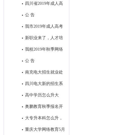
四川省2019年成人高
校招生全国统一考试录取最低控
公 告
制分数线：
我市2019年成人高考
考试顺利结束
新职业来了，人才培
养咋跟上？
我校2019年秋季网络
教育招生顺利落下帷幕
公 告
南充电大招生就业处
2019年春季工作亮点
四川电大新的招生系
统今日定型
高中学历怎么升大
专？
奥鹏教育秋季报名开
始了！
大专升本科怎么升，
大专生怎样考本科？
重庆大学网络教育5月