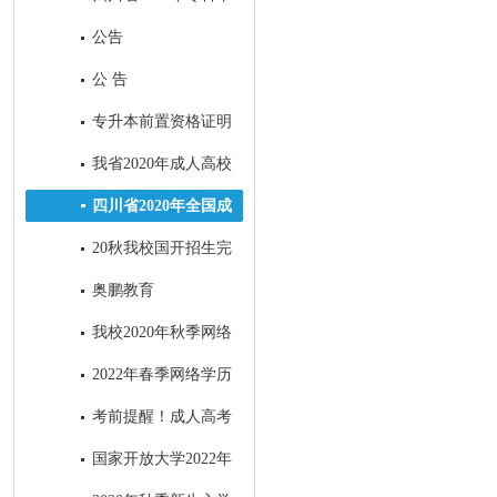
业退役军人和普通高职（专科）
公告
毕业生“下基层”服务期满后免试
公 告
接受成人本科教育报名公告
专升本前置资格证明
材料出现问题处理办法
我省2020年成人高校
招生录取最低控制分数线出炉！
四川省2020年全国成
人高考考生身体健康监测公告
20秋我校国开招生完
美收官
奥鹏教育
我校2020年秋季网络
教育招生顺利结束
2022年春季网络学历
教育电子科技大学招生简章
考前提醒！成人高考
明天开考，这4点需注意！
国家开放大学2022年
秋季招生简章