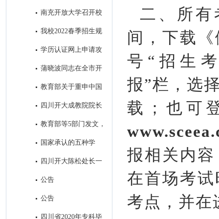
取得历史性突破
二、所有考
南充开放大学召开校
本部2022年秋季招生工作会
我校2022春季招生规
间，下载《
模名列全省市州开大第一名
学历认证网上申请攻
号“招生考
略
蒲晓波同志在全市开
报”栏，选
大系统招生会议上的讲话
教育部关于重申中国
高等教育学生信息网是学历证书
载；也可
四川开大成教院院长
查询唯一网站的公告
帅勇一行到我校考察调研
教育部等5部门发文，
www.sceea.
加强高等学历继续教育广告发布
国家承认的五种学
报相关内容
管理
历，分别是什么？
四川开大陈松处长一
在首场考试
行到我校考察调研招生工作
公告
考点，并在
公告
四川省2020年专科毕