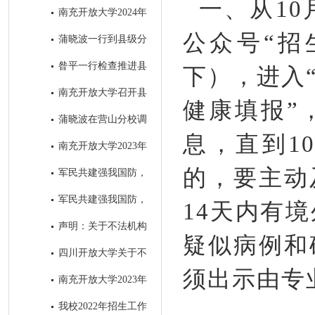
一、从10
学举办的全省招生宣传微视频大
南充开放大学2024年
赛并获奖
招生简章
公众号“招
蒲晓波一行到县级分
校检查指导“达标工程”和教务工
昝平一行检查推进县
下），进入
作
级分校“达标工程”暨教务工作
南充开放大学召开县
健康填报”
级分校达标工程初审通报会 ​
蒲晓波在营山分校调
息，直到1
研推进秋招工作
南充开放大学2023年
秋季招生进入尾声
的，要主动
军民共建强我国防，
南充开大办“拥军班” ----南充开
军民共建强我国防，
14天内有
放大学2023年春季“拥军班”开班
南充开大办“拥军班” ----南充开
声明：关于不法机构
仪式圆满举行
疑似病例和
放大学2023年春季“拥军班”开班
冒用我校名义进行虚假招生的郑
四川开放大学关于不
仪式圆满举行
重声明
须出示由专
法机构冒用我校名义进行虚假招
南充开放大学2023年
生的郑重声明
春季招生简章
我校2022年招生工作