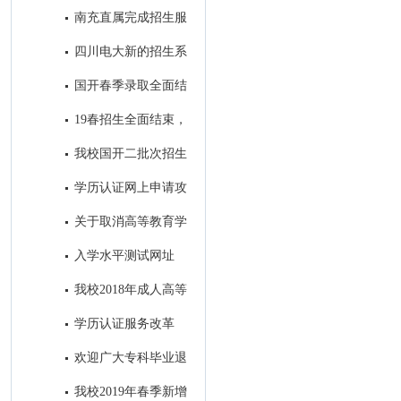
7号开始报名！
南充直属完成招生服
务中心建设
四川电大新的招生系
统即将投入使用
国开春季录取全面结
束，录取学生信息进入教务系统
19春招生全面结束，
开始备战19秋招生工作
我校国开二批次招生
进入录取阶段
学历认证网上申请攻
略
关于取消高等教育学
历认证收费以及调整认证受理范
入学水平测试网址
围的公告
我校2018年成人高等
教育录取工作圆满结束
学历认证服务改革
后，如何进行学籍/学历的查询
欢迎广大专科毕业退
和电子认证？
役军人免试进入我校参加成人本
我校2019年春季新增