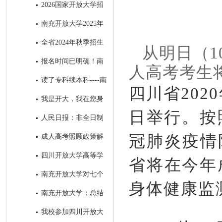
教育招生简章
2026国家开放大学招
生问答篇
南充开放大学2025年
招生简章‌
全省2024年秋季招生
从明日（1
工作研究部署会在我校召开
报名时间已明确！南
人高考考生
充这所大学在等你
读了专科续本科----南
四川省202
充开放大学成为求学者首选的学
我是开大，我在您身
历提升学校
日举行。按
边！
人民日报：非全日制
学历一律同等对待!在职学历教
冠肺炎疫情
成人高考照顾政策解
育享同等待遇！
析
四川开放大学高等学
省将在今年
历继续教育退役士兵招生宣传专
南充开放大学对七个
身体健康监
栏
县级分校开展“达标工程”实地验
南充开放大学：总结
收评估工作
去年系统工作 擂响今年春招战
我校参加四川开放大
鼓 ​