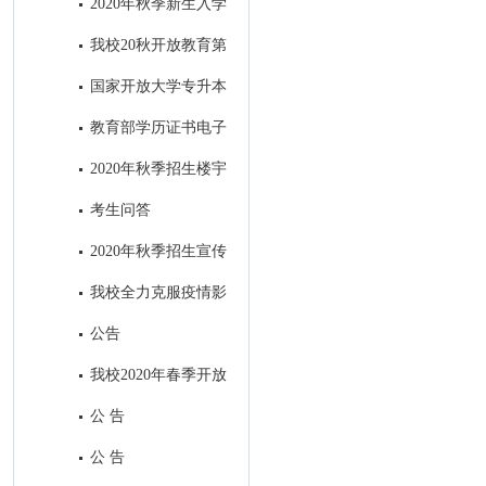
2020年秋季新生入学
指南设计印刷项目招标公告
我校20秋开放教育第
一批次招生全面结束
国家开放大学专升本
前置学历​审核中常见问题及处理
教育部学历证书电子
方式
注册备案表申请流程
2020年秋季招生楼宇
视频广告制作项目招标公共
考生问答
2020年秋季招生宣传
H5制作及在南充主流媒体微信
我校全力克服疫情影
公众号和APP上进行招生广告发
响，招生工作取得丰硕成果
公告
布项目招标公告
我校2020年春季开放
教育招生全面结束
公 告
公 告