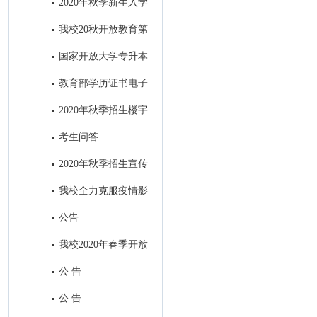
2020年秋季新生入学
指南设计印刷项目招标公告
我校20秋开放教育第
一批次招生全面结束
国家开放大学专升本
前置学历​审核中常见问题及处理
教育部学历证书电子
方式
注册备案表申请流程
2020年秋季招生楼宇
视频广告制作项目招标公共
考生问答
2020年秋季招生宣传
H5制作及在南充主流媒体微信
我校全力克服疫情影
公众号和APP上进行招生广告发
响，招生工作取得丰硕成果
公告
布项目招标公告
我校2020年春季开放
教育招生全面结束
公 告
公 告