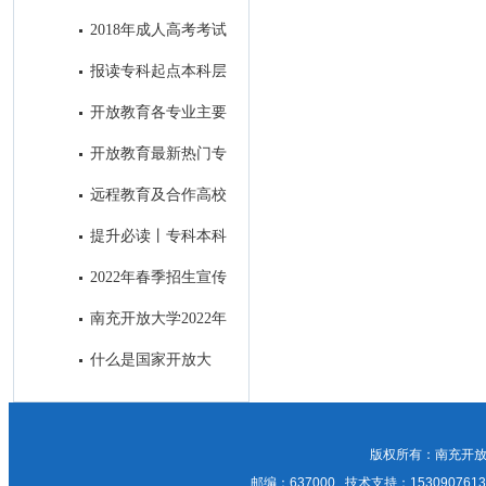
科段学习！
合作高校——中国地质大学
2018年成人高考考试
顺利结束
报读专科起点本科层
次的学生前置学历的真实性审核
开放教育各专业主要
方式
课程设置
开放教育最新热门专
业介绍
远程教育及合作高校
提升必读丨专科本科
之间究竟有何差别？
2022年春季招生宣传
招生简章与H5制作及南充主流
南充开放大学2022年
媒体微信公众号和APP上进行招
成人教育正在报名中，欢迎咨
什么是国家开放大
生广告发布比选邀请
询！
学？
版权所有：南充开放
邮编：637000 技术支持：15309076135；1