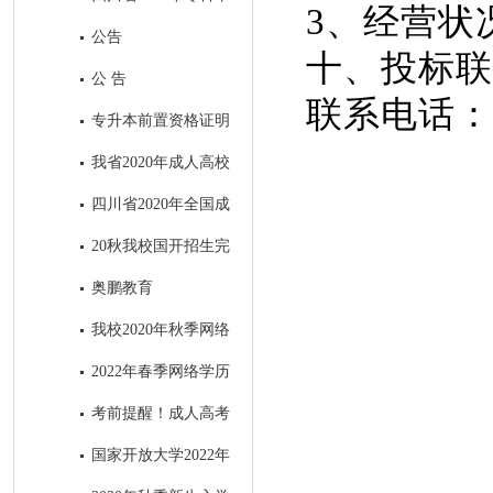
3、经营状
业退役军人和普通高职（专科）
公告
十、投
毕业生“下基层”服务期满后免试
公 告
接受成人本科教育报名公告
联系电话：15
专升本前置资格证明
材料出现问题处理办法
我省2020年成人高校
招生录取最低控制分数线出炉！
四川省2020年全国成
人高考考生身体健康监测公告
20秋我校国开招生完
美收官
奥鹏教育
我校2020年秋季网络
教育招生顺利结束
2022年春季网络学历
教育电子科技大学招生简章
考前提醒！成人高考
明天开考，这4点需注意！
国家开放大学2022年
秋季招生简章