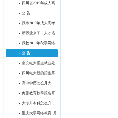
四川省2019年成人高
校招生全国统一考试录取最低控
公 告
制分数线：
我市2019年成人高考
考试顺利结束
新职业来了，人才培
养咋跟上？
我校2019年秋季网络
教育招生顺利落下帷幕
公 告
南充电大招生就业处
2019年春季工作亮点
四川电大新的招生系
统今日定型
高中学历怎么升大
专？
奥鹏教育秋季报名开
始了！
大专升本科怎么升，
大专生怎样考本科？
重庆大学网络教育5月