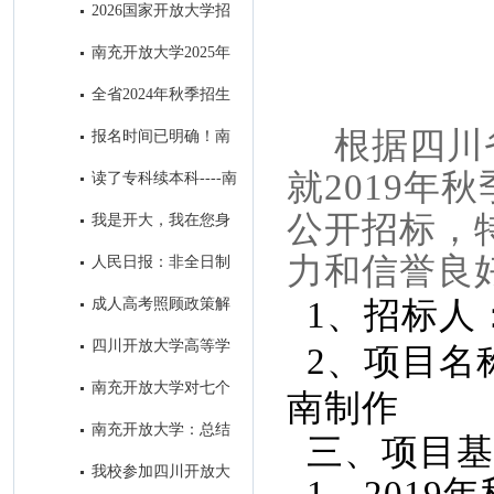
教育招生简章
2026国家开放大学招
生问答篇
南充开放大学2025年
招生简章‌
全省2024年秋季招生
工作研究部署会在我校召开
根据四川
报名时间已明确！南
充这所大学在等你
就2019年
读了专科续本科----南
充开放大学成为求学者首选的学
公开招标，
我是开大，我在您身
历提升学校
边！
力和信誉良
人民日报：非全日制
学历一律同等对待!在职学历教
成人高考照顾政策解
1、招标人
育享同等待遇！
析
四川开放大学高等学
2、项目名称
历继续教育退役士兵招生宣传专
南充开放大学对七个
南制作
栏
县级分校开展“达标工程”实地验
南充开放大学：总结
三、项目基
收评估工作
去年系统工作 擂响今年春招战
我校参加四川开放大
鼓 ​