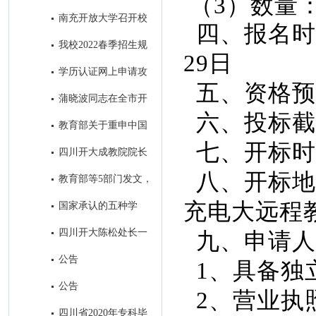
（3）数量：
取得历史性突破
南充开放大学召开校
四、报名时间
本部2022年秋季招生工作会
我校2022春季招生规
29日
模名列全省市州开大第一名
学历认证网上申请攻
五、资格预审
略
蒲晓波同志在全市开
六、投标截止
大系统招生会议上的讲话
教育部关于重申中国
七、开标时间：
高等教育学生信息网是学历证书
四川开大成教院院长
查询唯一网站的公告
帅勇一行到我校考察调研
八、开标地
教育部等5部门发文，
加强高等学历继续教育广告发布
充电大远程教
国家承认的五种学
管理
历，分别是什么？
四川开大陈松处长一
九、申请人
行到我校考察调研招生工作
公告
1、具备独
公告
2、营业执
四川省2020年专科毕