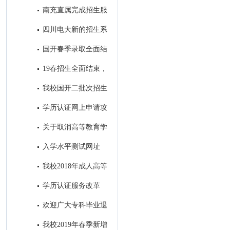
7号开始报名！
南充直属完成招生服
务中心建设
四川电大新的招生系
统即将投入使用
国开春季录取全面结
束，录取学生信息进入教务系统
19春招生全面结束，
开始备战19秋招生工作
我校国开二批次招生
进入录取阶段
学历认证网上申请攻
略
关于取消高等教育学
历认证收费以及调整认证受理范
入学水平测试网址
围的公告
我校2018年成人高等
教育录取工作圆满结束
学历认证服务改革
后，如何进行学籍/学历的查询
欢迎广大专科毕业退
和电子认证？
役军人免试进入我校参加成人本
我校2019年春季新增