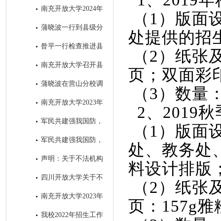
1、2019
学举办的全省招生宣传微视频大
南充开放大学2024年
（1）版面
赛并获奖
招生简章
蒲晓波一行到县级分
处提供的招
校检查指导“达标工程”和教务工
昝平一行检查推进县
（2）纸张及
作
级分校“达标工程”暨教务工作
南充开放大学召开县
页；双面彩
级分校达标工程初审通报会 ​
蒲晓波在营山分校调
（3）数量：
研推进秋招工作
南充开放大学2023年
2、2019
秋季招生进入尾声
军民共建强我国防，
（1）版面
南充开大办“拥军班” ----南充开
军民共建强我国防，
处、教务处
放大学2023年春季“拥军班”开班
南充开大办“拥军班” ----南充开
声明：关于不法机构
料设计排版
仪式圆满举行
放大学2023年春季“拥军班”开班
冒用我校名义进行虚假招生的郑
四川开放大学关于不
（2）纸张及
仪式圆满举行
重声明
法机构冒用我校名义进行虚假招
南充开放大学2023年
页：157g
生的郑重声明
春季招生简章
我校2022年招生工作