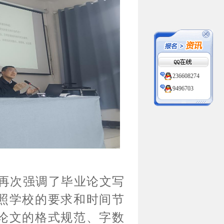
236608274
9496703
236608274
9496703
再次强调了毕业论文写
照学校的要求和时间节
论文的格式规范、字数