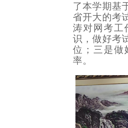
了本学期基
省开大的考
涛对网考工
识，做好考
位；三是做
率。