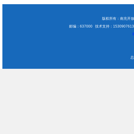
终考
版权所有：南充开放
邮编：637000 技术支持：15309076135；1
总